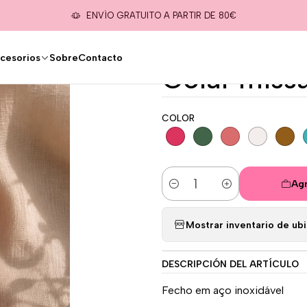
Inicio
Nuestro Catálogo
Accesorios
Colar missangas
ENVÍO GRATUITO A PARTIR DE 80€
cesorios
Sobre
Contacto
|
Colar miss
COLOR
Agr
Cantidad
Mostrar inventario de ub
DESCRIPCIÓN DEL ARTÍCULO
Fecho em aço inoxidável