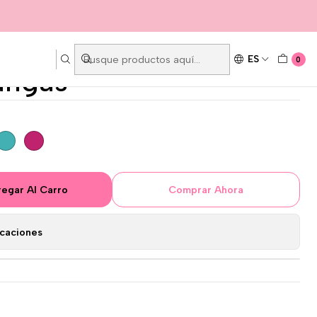
ES
0
angas
egar Al Carro
Comprar Ahora
icaciones