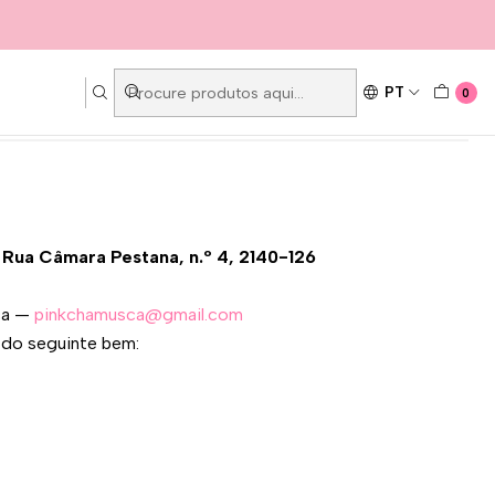
014)
do DL 24/2014)
PT
0
Rua Câmara Pestana, n.º 4, 2140-126
sca —
pinkchamusca@gmail.com
 do seguinte bem: