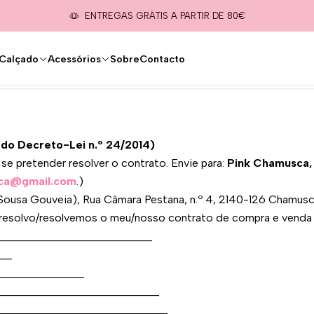
cio
Formulários
Formulário de Desistência (Anexo B do DL 24/2
ENTREGAS GRÁTIS A PARTIR DE 80€
 Desistência (Anexo B 
Calçado
Acessórios
Sobre
Contacto
 do Decreto-Lei n.º 24/2014)
se pretender resolver o contrato. Envie para:
Pink Chamusca, 
ca@gmail.com
.)
o Sousa Gouveia), Rua Câmara Pestana, n.º 4, 2140-126 Chamu
resolvo/resolvemos o meu/nosso contrato de compra e venda
_____________________________
___
_______________
_____________________________
_______________________________