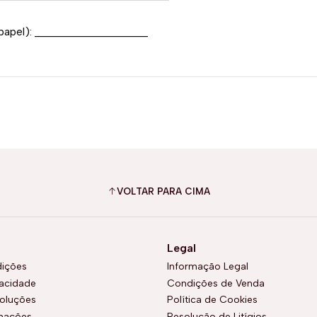
papel): ____________________
VOLTAR PARA CIMA
Legal
ições
Informação Legal
vacidade
Condições de Venda
voluções
Política de Cookies
amações
Resolução de Litígios