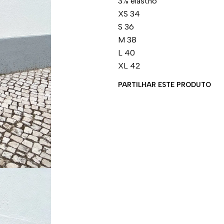
3% elastno
XS 34
S 36
M 38
L 40
XL 42
PARTILHAR ESTE PRODUTO