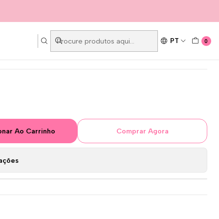
PT
0
onar Ao Carrinho
Comprar Agora
zações