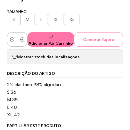
TAMANHO
S
M
L
XL
Xs
Comprar Agora
Quantidade
Adicionar Ao Carrinho
Mostrar stock das localizações
DESCRIÇÃO DO ARTIGO
2% elastano 98% algodao
S 36
M 38
L 40
XL 42
PARTILHAR ESTE PRODUTO